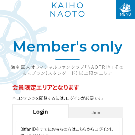
MENU
Member's only
海宝直人オフィシャルファンクラブ「NAOTRIM」その
ままプラン（スタンダード）以上限定エリア
会員限定エリアとなります
本コンテンツを閲覧するには、ログインが必要です。
Login
Join
Bitfan IDをすでにお持ちの方はこちらからログインし