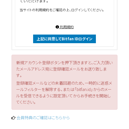
ていただけます。
当サイトの利用規約をご確認の上、ログインしてください。
利用規約
上記に同意してBitfan IDログイン
新規アカウント登録ボタンを押下頂きますと、ご入力頂い
たメールアドレス宛に登録確認メールをお送り致しま
す。
登録確認メールなどの未着回避のため、一時的に迷惑メ
ールフィルターを解除する、または「bitfan.id」からのメー
ルを受信できるように設定頂いてからお手続きを開始し
てください。
会員特典のご確認はこちらから