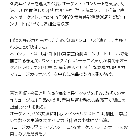
30周年イヤーを迎えた今夏、オーケストラコンサートを東京、大
阪、市川で開催した、各地で好評を得た人気コンサート「海宝直
人×オーケストラ more in TOKYO 舞台芸能活動30周年記念コ
ンサート」が早くも追加公演決定!
再演の呼び声が高かったため、急遽アンコール公演として実施さ
れることが決まった。
本コンサートは11月30日(日)東京芸術劇場コンサートホールで開
催される予定で、パシフィックフィルハーモニア東京が奏でるオー
ケストラのサウンドと共に、海宝直人が圧倒的な表現力、歌唱力
でミュージカルナンバーを中心に名曲の数々を歌い紡ぐ。
音楽監督・指揮は引き続き海宝と⾧年タッグを組み、数多くの大
作ミュージカル作品の指揮、音楽監督を務める森亮平が編曲を
担当、タクトを振る。
オーケストラとの共演に加え、スペシャルゲストには、劇団四季出
身で数々の主演を務める実力派俳優の小林唯が出演。
ミュージカル界のトップスターによるオーケストラコンサートをお
楽しみいただきたい!