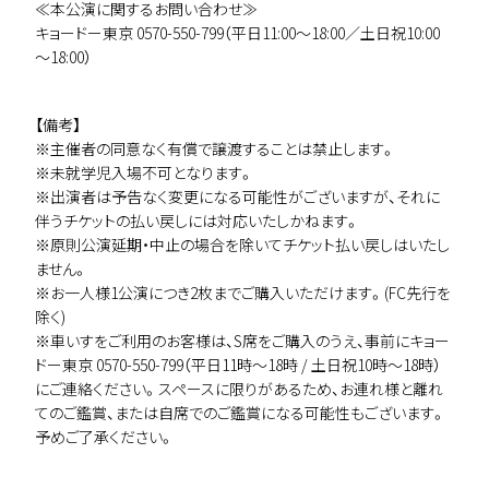
≪本公演に関するお問い合わせ≫
キョードー東京 0570-550-799（平日11:00～18:00／土日祝10:00
～18:00）
【備考】
※主催者の同意なく有償で譲渡することは禁止します。
※未就学児入場不可となります。
※出演者は予告なく変更になる可能性がございますが、それに
伴うチケットの払い戻しには対応いたしかねます。
※原則公演延期・中止の場合を除いてチケット払い戻しはいたし
ません。
※お一人様1公演につき2枚までご購入いただけます。(FC先行を
除く)
※車いすをご利用のお客様は、S席をご購入のうえ、事前にキョー
ドー東京 0570-550-799（平日11時～18時 / 土日祝10時～18時）
にご連絡ください。スペースに限りがあるため、お連れ様と離れ
てのご鑑賞、または自席でのご鑑賞になる可能性もございます。
予めご了承ください。