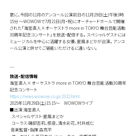
更に、今回の11月のアンコール公演前日の11月29日(土)午後3時
15分 ～WOWOWで7月21日(月・祝)にオーチャードホールで開催
された「海宝直人×オーケストラ more in TOKYO 舞台芸能活動
30周年記念コンサート」を放送・配信する。スペシャルゲストには
ミュージカルを中心に活躍する女優、星風まどかが出演。アンコ
ール公演と併せてご堪能いただけるに違いない。
---
放送・配信情報
海宝直人×オーケストラ more in TOKYO 舞台芸能活動30周年
記念コンサート
https://news.wowow.co.jp/2322.html
2025年11月29日(土)15:15〜 WOWOWライブ
■出演:海宝直人
スペシャルゲスト:星風まどか
コーラス:磯部杏莉、感音、清水彩花、村井成仁
音楽監督・指揮:森亮平