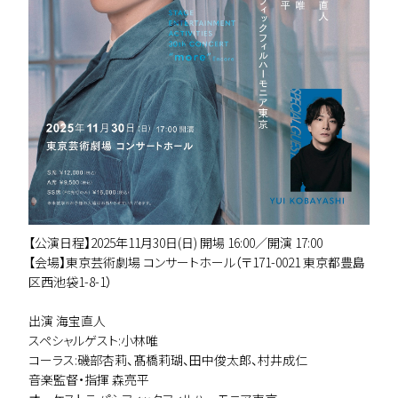
【公演日程】2025年11月30日(日) 開場 16:00／開演 17:00
【会場】東京芸術劇場 コンサートホール（〒171-0021 東京都豊島
区西池袋1-8-1）
出演 海宝直人
スペシャルゲスト:小林唯
コーラス:磯部杏莉、髙橋莉瑚、田中俊太郎、村井成仁
音楽監督・指揮 森亮平